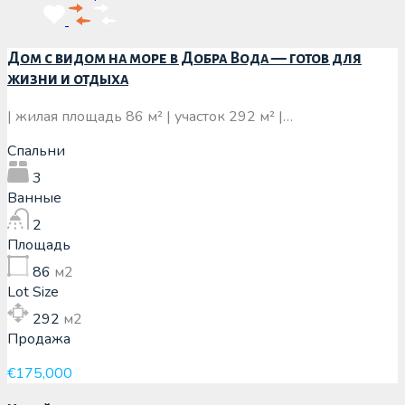
Дом с видом на море в Добра Вода — готов для
жизни и отдыха
| жилая площадь 86 м² | участок 292 м² |…
Спальни
3
Ванные
2
Площадь
86
м2
Lot Size
292
м2
Продажа
€175,000