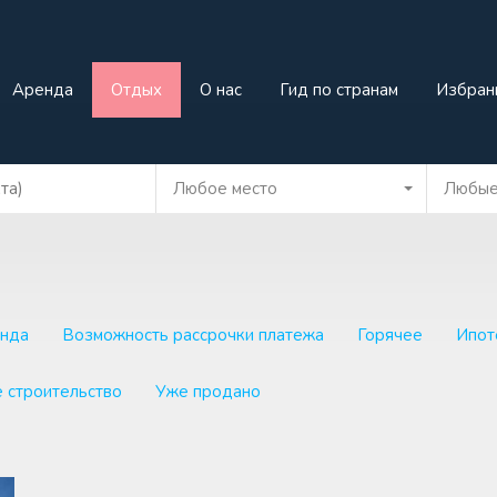
жа
Аренда
Отдых
О нас
Гид по странам
И
Аренда
Отдых
О нас
Гид по странам
Избран
Любое место
Любые
нда
Возможность рассрочки платежа
Горячее
Ипот
 строительство
Уже продано