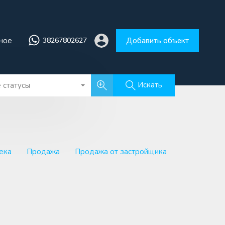
збранное
38267802627
Добавить объект
ное
38267802627
Добавить объект
Искать
 статусы
ека
Продажа
Продажа от застройщика