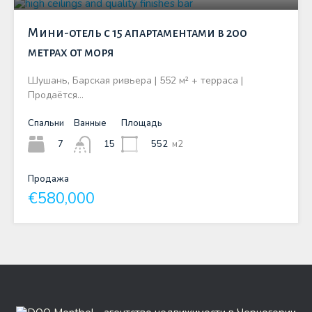
Мини-отель с 15 апартаментами в 200
метрах от моря
Шушань, Барская ривьера | 552 м² + терраса |
Продаётся…
Спальни
Ванные
Площадь
7
552
м2
15
Продажа
€580,000