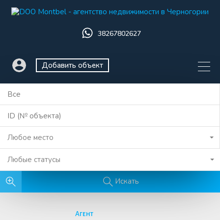
38267802627
Добавить объект
Любое место
Любые статусы
Искать
Агент