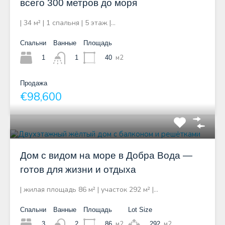
всего 300 метров до моря
| 34 м² | 1 спальня | 5 этаж |…
Спальни
Ванные
Площадь
м2
1
40
1
Продажа
€98,600
Дом с видом на море в Добра Вода —
готов для жизни и отдыха
| жилая площадь 86 м² | участок 292 м² |…
Спальни
Ванные
Площадь
Lot Size
м2
м2
3
86
292
2