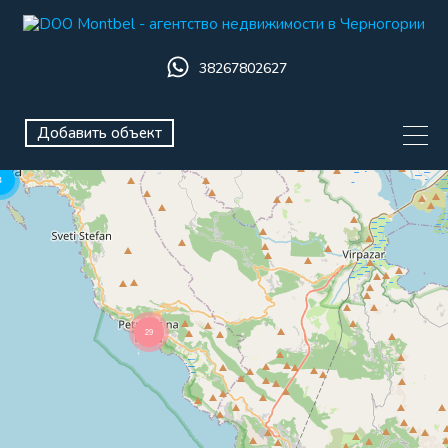
38267802627
Добавить объект
4
29