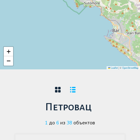
+
−
Leaflet
|
©
OpenStreetMap
Петровац
1
до
6
из
38
объектов