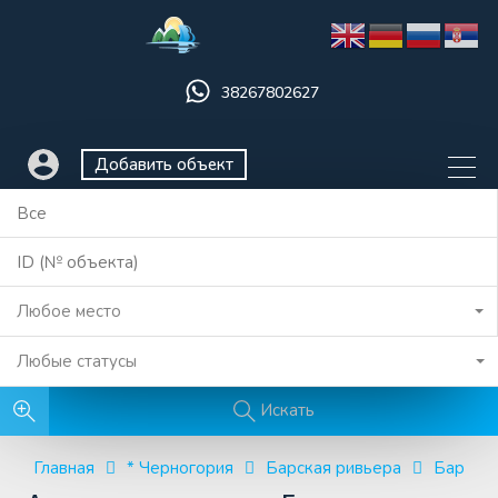
38267802627
Добавить объект
Любое место
Любые статусы
Искать
Главная
* Черногория
Барская ривьера
Бар