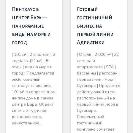
Пентхаус в
Готовый
центре Бара —
гостиничный
панорамные
бизнес на
виды на море и
первой линии
город
Адриатики
| 101 м² | 2 спальни | 2
| Отель | 2 000 м² | 22
террасы (21 м²) | 8
номера и
этаж | вид на море и
апартамента | SPA |
город | Предлагается
бассейны | ресторан |
эксклюзивный
первая линия моря |
пентхаус площадью
Сутоморе | Продаётся
101 м² в современном
действующий отель,
жилом доме в самом
расположенный на
центре Бара. Объект
первой линии моря в
сочетает удачное
Сутоморе.
расположение,
Современный
качественное…
гостиничный
комплекс сочетает