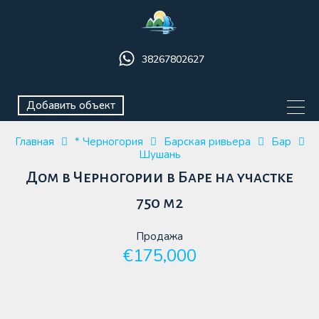
38267802627
Добавить объект
Главная
* Черногория
Барская ривьера
Бар
Шушань
Дом в Черногории в Баре на участке
750 м2
Продажа
€175,000