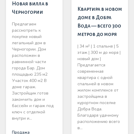
Новая вилла в
Квартира в новом
Черногории
доме в Добра
Предлагаем
Вода — всего 300
рассмотреть к
метров до моря
покупке новый
легальный дом в
| 34 м² | 1 спальня | 5
Черногории. Дом
этаж | 300 м до моря |
расположен в
новый дом |
равнинной части
Предлагается
города Бар. Дом
современная
площадью 235 м2
квартира с одной
Участок 400 м2 В
спальней в новом
доме гараж.
жилом комплексе от
Застройщик готов
застройщика в
закончить дом и
курортном поселке
бассейн и гараж под
Добра Вода.
ключ с отделкой
Благодаря удачному
внутри и…
расположению всего
в…
Продажа