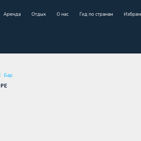
Аренда
Отдых
О нас
Гид по странам
Избран
жа
Аренда
Отдых
О нас
Гид по странам
И
Бар
ре