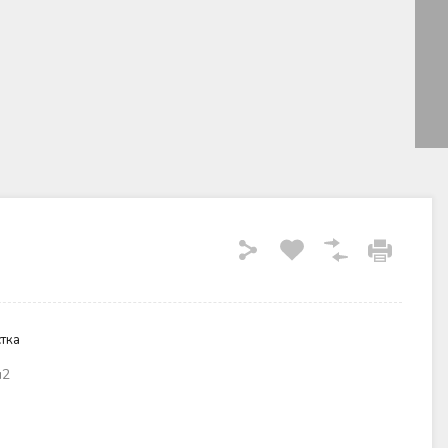
тка
м2