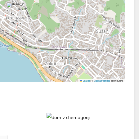
Leaflet
|
©
OpenStreetMap
contributors