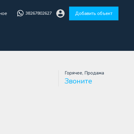
ное
38267802627
Добавить объект
збранное
38267802627
Добавить объект
Горячее, Продажа
Звоните