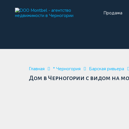
Продажа
Прода
Главная
* Черногория
Барская ривьера
Дом в Черногории с видом на мо