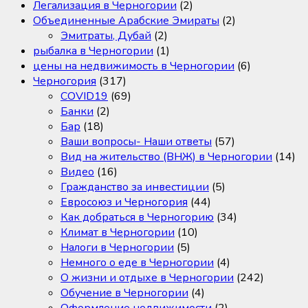
Легализация в Черногории
(2)
Объединенные Арабские Эмираты
(2)
Эмитраты, Дубай
(2)
рыбалка в Черногории
(1)
цены на недвижимость в Черногории
(6)
Черногория
(317)
COVID19
(69)
Банки
(2)
Бар
(18)
Ваши вопросы- Наши ответы
(57)
Вид на жительство (ВНЖ) в Черногории
(14)
Видео
(16)
Гражданство за инвестиции
(5)
Евросоюз и Черногория
(44)
Как добраться в Черногорию
(34)
Климат в Черногории
(10)
Налоги в Черногории
(5)
Немного о еде в Черногории
(4)
О жизни и отдыхе в Черногории
(242)
Обучение в Черногории
(4)