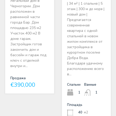
легальный дом в
| 34 м² | 1 спальня | 5
Черногории. Дом
этаж | 300 м до моря |
расположен в
новый дом |
равнинной части
Предлагается
города Бар. Дом
современная
площадью 235 м2
квартира с одной
Участок 400 м2 В
спальней в новом
доме гараж.
жилом комплексе от
Застройщик готов
застройщика в
закончить дом и
курортном поселке
бассейн и гараж под
Добра Вода.
ключ с отделкой
Благодаря удачному
внутри и…
расположению всего
в…
Продажа
€390,000
Спальни
Ванные
1
1
Площадь
40
м2