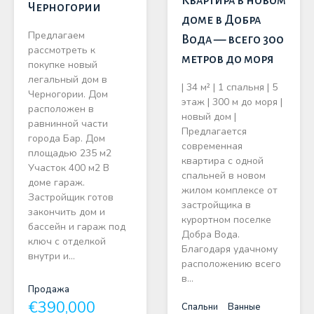
Квартира в новом
Черногории
доме в Добра
Предлагаем
Вода — всего 300
рассмотреть к
метров до моря
покупке новый
легальный дом в
| 34 м² | 1 спальня | 5
Черногории. Дом
этаж | 300 м до моря |
расположен в
новый дом |
равнинной части
Предлагается
города Бар. Дом
современная
площадью 235 м2
квартира с одной
Участок 400 м2 В
спальней в новом
доме гараж.
жилом комплексе от
Застройщик готов
застройщика в
закончить дом и
курортном поселке
бассейн и гараж под
Добра Вода.
ключ с отделкой
Благодаря удачному
внутри и…
расположению всего
в…
Продажа
€390,000
Спальни
Ванные