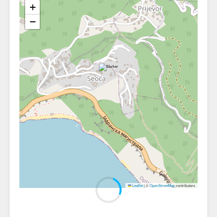
+
−
Leaflet
|
©
OpenStreetMap
contributors