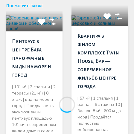
Посмотрите также
Квартира в
Пентхаус в
жилом
центре Бара —
комплексе Twin
панорамные
House, Бар —
виды на море и
современное
город
жильё в центре
города
| 101 м² | 2 спальни | 2
террасы (21 м²) | 8
| 57 м² | 1 спальня | 1
этаж | вид на море и
ванная | 9 этаж из 10 |
город | Предлагается
балкон 8 м² | 600 м до
эксклюзивный
моря | Продаётся
пентхаус площадью
полностью
101 м² в современном
меблированная
жилом доме в самом