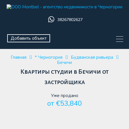
38267802627
Добавить объект
Главная
* Черногория
Будванская ривьера
Бечичи
Квартиры студии в Бечичи от
застройщика
Уже продано
от €53,840