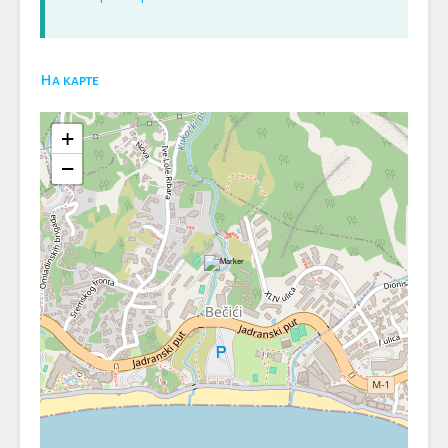
На карте
+
−