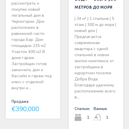
рассмотреть к
метров до моря
покупке новый
легальный дом в
| 34 м² | 1 спальня | 5
Черногории. Дом
этаж | 300 м до моря |
расположен в
новый дом |
равнинной части
Предлагается
города Бар. Дом
современная
площадью 235 м2
квартира с одной
Участок 400 м2 В
спальней в новом
доме гараж.
жилом комплексе от
Застройщик готов
застройщика в
закончить дом и
курортном поселке
бассейн и гараж под
Добра Вода.
ключ с отделкой
Благодаря удачному
внутри и…
расположению всего
в…
Продажа
€390,000
Спальни
Ванные
1
1