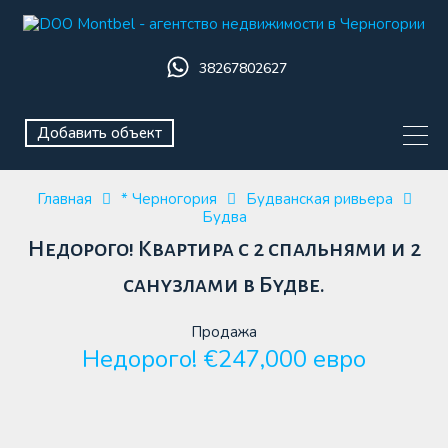
38267802627
Добавить объект
Главная
* Черногория
Будванская ривьера
Будва
Недорого! Квартира с 2 спальнями и 2
санузлами в Будве.
Продажа
Недорого! €247,000 евро