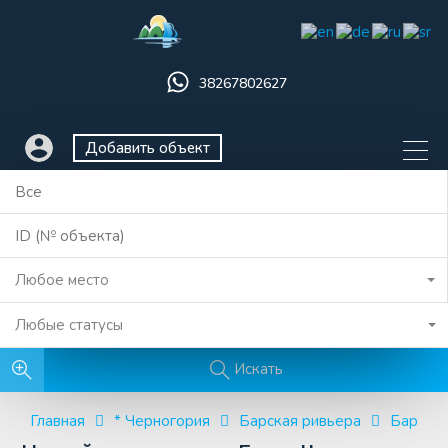
38267802627
Добавить объект
Любое место
Любые статусы
Искать
Главная
* Черногория
Барская ривьера
Бар