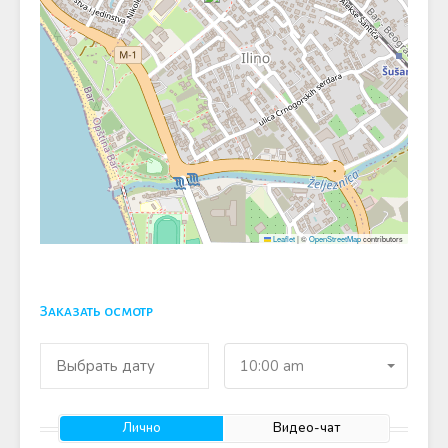
Leaflet
|
©
OpenStreetMap
contributors
Заказать осмотр
10:00 am
Лично
Видео-чат