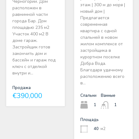
Черногории. Дом
этаж | 300 м до моря |
расположен в
новый дом |
равнинной части
Предлагается
города Бар. Дом
современная
площадью 235 м2
квартира с одной
Участок 400 м2 В
спальней в новом
доме гараж.
жилом комплексе от
Застройщик готов
застройщика в
закончить дом и
курортном поселке
бассейн и гараж под
Добра Вода.
ключ с отделкой
Благодаря удачному
внутри и…
расположению всего
в…
Продажа
€390,000
Спальни
Ванные
1
1
Площадь
40
м2