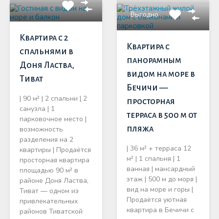
Выгодно
Квартира с 2
Квартира с
спальнями в
панорамным
Доня Ластва,
видом на море в
Тиват
Бечичи —
| 90 м² | 2 спальни | 2
просторная
санузла | 1
терраса в 500 м от
парковочное место |
пляжа
возможность
разделения на 2
| 36 м² + терраса 12
квартиры | Продаётся
м² | 1 спальня | 1
просторная квартира
ванная | мансардный
площадью 90 м² в
этаж | 500 м до моря |
районе Доня Ластва,
вид на море и горы |
Тиват — одном из
Продаётся уютная
привлекательных
квартира в Бечичи с
районов Тиватской