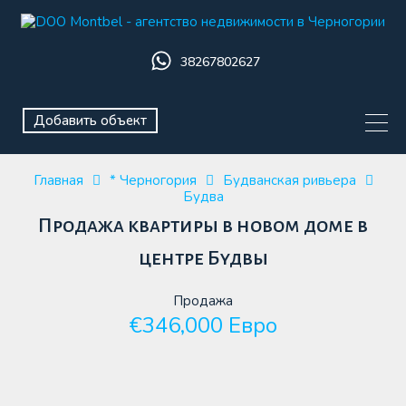
38267802627
Добавить объект
Главная
* Черногория
Будванская ривьера
Будва
Продажа квартиры в новом доме в
центре Будвы
Продажа
€346,000 Евро