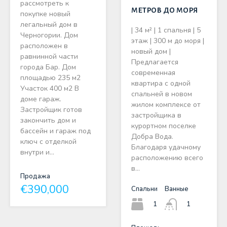
рассмотреть к
метров до моря
покупке новый
легальный дом в
| 34 м² | 1 спальня | 5
Черногории. Дом
этаж | 300 м до моря |
расположен в
новый дом |
равнинной части
Предлагается
города Бар. Дом
современная
площадью 235 м2
квартира с одной
Участок 400 м2 В
спальней в новом
доме гараж.
жилом комплексе от
Застройщик готов
застройщика в
закончить дом и
курортном поселке
бассейн и гараж под
Добра Вода.
ключ с отделкой
Благодаря удачному
внутри и…
расположению всего
в…
Продажа
€390,000
Спальни
Ванные
1
1