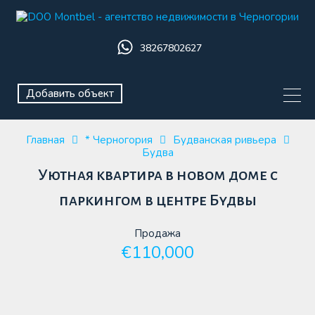
38267802627
Добавить объект
Главная
* Черногория
Будванская ривьера
Будва
Уютная квартира в новом доме с
паркингом в центре Будвы
Продажа
€110,000