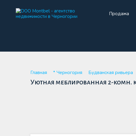
Продажа
Прода
Главная
* Черногория
Будванская ривьера
Уютная меблированная 2-комн. к