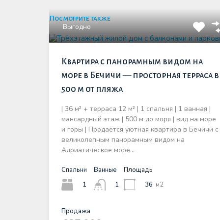
Посмотрите также
Выгодно
Квартира с панорамным видом на
море в Бечичи — просторная терраса в
500 м от пляжа
| 36 м² + терраса 12 м² | 1 спальня | 1 ванная |
мансардный этаж | 500 м до моря | вид на море
и горы | Продаётся уютная квартира в Бечичи с
великолепным панорамным видом на
Адриатическое море…
Спальни
Ванные
Площадь
1
36
м2
1
Продажа