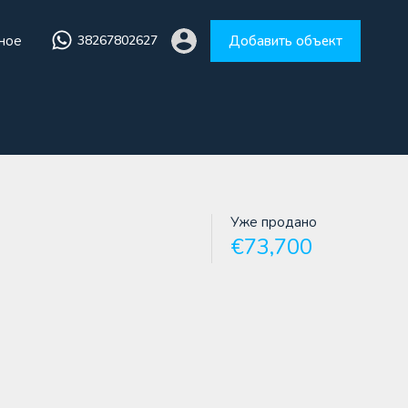
ное
38267802627
Добавить объект
збранное
38267802627
Добавить объект
Уже продано
€73,700