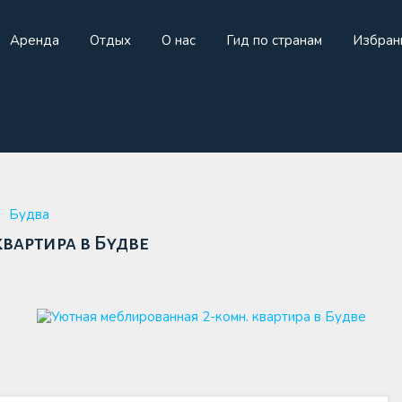
Аренда
Отдых
О нас
Гид по странам
Избран
жа
Аренда
Отдых
О нас
Гид по странам
И
Будва
вартира в Будве