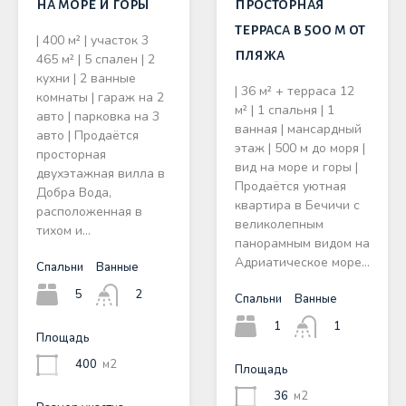
на море и горы
просторная
терраса в 500 м от
| 400 м² | участок 3
пляжа
465 м² | 5 спален | 2
кухни | 2 ванные
| 36 м² + терраса 12
комнаты | гараж на 2
м² | 1 спальня | 1
авто | парковка на 3
ванная | мансардный
авто | Продаётся
этаж | 500 м до моря |
просторная
вид на море и горы |
двухэтажная вилла в
Продаётся уютная
Добра Вода,
квартира в Бечичи с
расположенная в
великолепным
тихом и…
панорамным видом на
Адриатическое море…
Спальни
Ванные
5
2
Спальни
Ванные
1
1
Площадь
400
м2
Площадь
36
м2