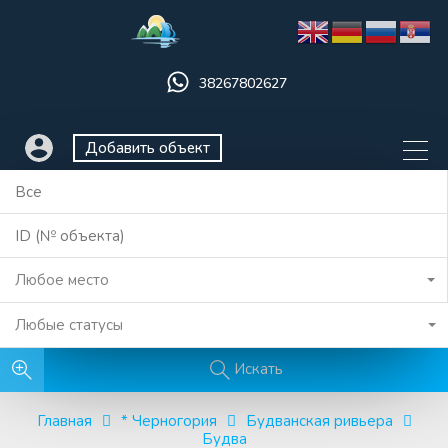
38267802627
Добавить объект
Любое место
Любые статусы
Искать
Главная
* Черногория
Будванская ривьера
Будва