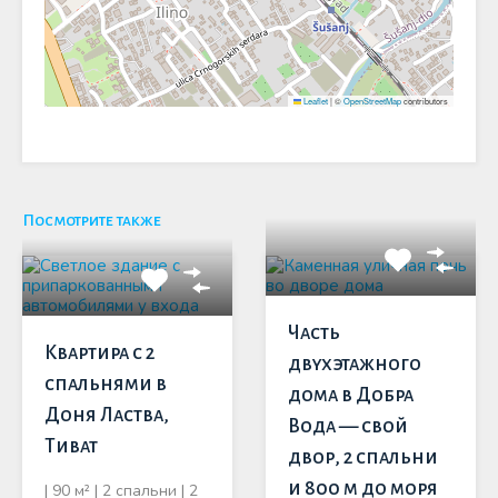
Leaflet
|
©
OpenStreetMap
contributors
Посмотрите также
Часть
Квартира с 2
двухэтажного
спальнями в
дома в Добра
Доня Ластва,
Вода — свой
Тиват
двор, 2 спальни
и 800 м до моря
| 90 м² | 2 спальни | 2