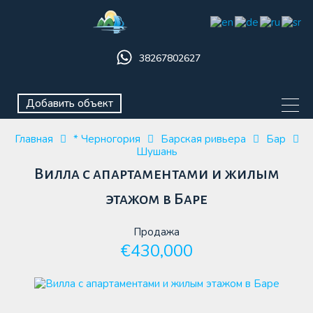
38267802627
Добавить объект
Главная
* Черногория
Барская ривьера
Бар
Шушань
Вилла с апартаментами и жилым
этажом в Баре
Продажа
€430,000