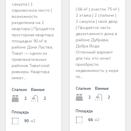
санузла | 1
| 66 м² | участок 75 м² |
парковочное место |
2 этажа | 2 спальни |
возможность
2 санузла | свой двор
разделения на 2
| Продаётся часть
квартиры | Продаётся
двухэтажного дома в
просторная квартира
районе Дубрава,
площадью 90 м² в
Добра Вода.
районе Доня Ластва,
Отличный вариант
Тиват — одном из
для тех, кто хочет
привлекательных
приобрести
районов Тиватской
недвижимость у моря
ривьеры. Квартира
по…
имеет…
Спальни
Ванные
Спальни
Ванные
2
2
2
2
Площадь
Площадь
66
м2
90
м2