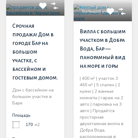
Большой участок
Срочная
Вилла с большим
продажа! Дом в
участком в Добра
городе Бар на
Вода, Бар —
большом
панорамный вид
участке, с
на море и горы
бассейном и
гостевым домом.
| 400 м² | участок 3
465 м² | 5 спален | 2
Дом с бассейном на
кухни | 2 ванные
большом участке в
комнаты | гараж на 2
Баре
авто | парковка на 3
авто | Продаётся
Площадь
просторная
двухэтажная вилла в
170
м2
Добра Вода,
расположенная в