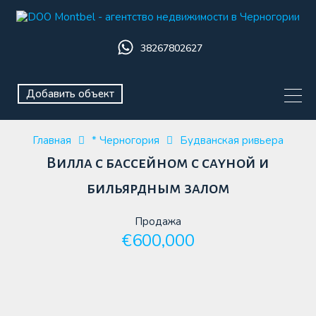
38267802627
Добавить объект
Главная
* Черногория
Будванская ривьера
Вилла с бассейном с сауной и
бильярдным залом
Продажа
€600,000