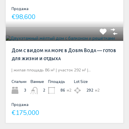
Продажа
€98,600
Дом с видом на море в Добра Вода — готов
для жизни и отдыха
| жилая площадь 86 м² | участок 292 м² |…
Спальни
Ванные
Площадь
Lot Size
3
86
м2
292
м2
2
Продажа
€175,000