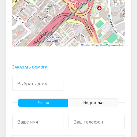
Leaflet
|
©
OpenStreetMap
contributors
Заказать осмотр
Лично
Видео-чат