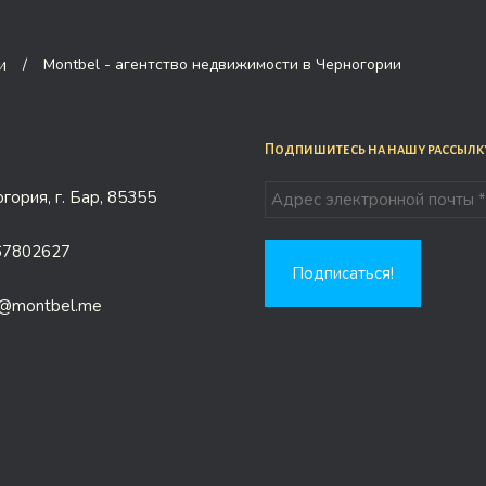
/
Montbel - агентство недвижимости в Черногории
Подпишитесь на нашу рассылк
гория, г. Бар, 85355
67802627
e@montbel.me