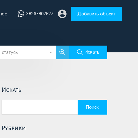
ное
38267802627
Добавить объект
збранное
38267802627
Добавить объект
Искать
 статусы
Искать
Найти:
Рубрики