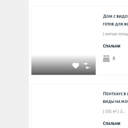
Дом с видо
готов для 
| жилая площ
Спальни
3
Пентхаус в
виды на мо
| 101 м² | 2…
Спальни