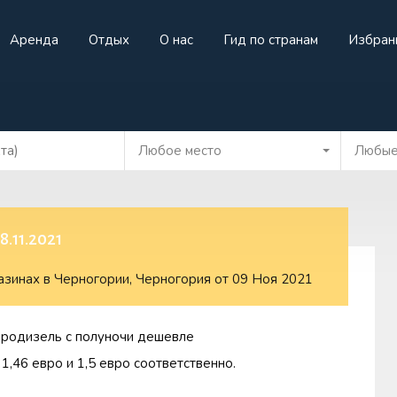
Аренда
Отдых
О нас
Гид по странам
Избран
жа
Аренда
Отдых
О нас
Гид по странам
И
Любое место
Любые
.11.2021
азинах в Черногории
,
Черногория
от
09 Ноя 2021
Евродизель с полуночи дешевле
1,46 евро и 1,5 евро соответственно.