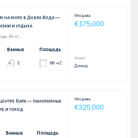
Продажа
м на море в Добра Вода —
€175,000
жизни и отдыха
адь 86 м²…
Ванные
Площадь
Агент
2
86
м2
Демид
Продажа
 центре Бара — панорамные
€325,000
ре и город
Ванные
Площадь