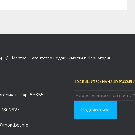
/
Montbel - агентство недвижимости в Черногории
Подпишитесь на нашу рассылк
гория, г. Бар, 85355
67802627
e@montbel.me