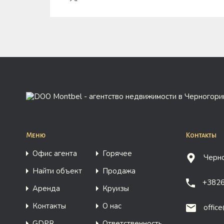
Меню
Контакты
Офис агента
Горячее
Черно
Найти объект
Продажа
+382
Аренда
Круизы
Контакты
О нас
offic
GDPR
Ответственность