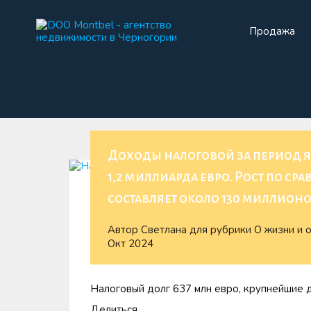
Продажа
Прода
Доходы налоговой за период я
1,2 миллиарда евро. Рост по 
составляет около 130 миллионо
Автор
Светлана
для рубрики
О жизни и 
Окт 2024
Налоговый долг 637 млн ​​евро, крупнейшие
Делиться