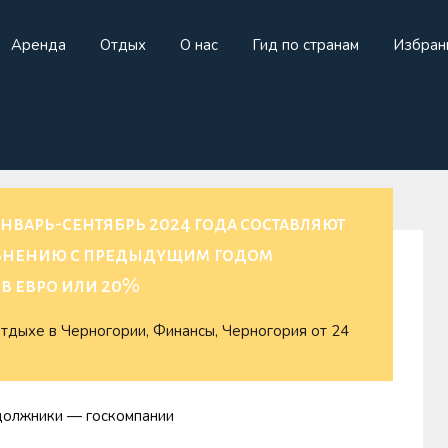
Аренда
Отдых
О нас
Гид по странам
Избран
жа
Аренда
Отдых
О нас
Гид по странам
И
нварь-сентябрь 2024 года составляют
сравнению с предыдущим годом
в евро или 20%
отдыхе в Черногории
,
Финансы
,
Черногория
от
24
 должники — госкомпании