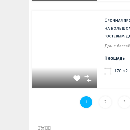
Срочная пр
на большом
гостевым 
Дом с бассе
Площадь
170
м2
1
2
3