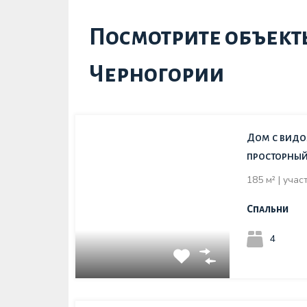
Посмотрите объект
Черногории
Дом с видо
просторный 
185 м² | уча
Спальни
4