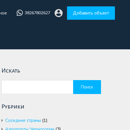
ное
38267802627
Добавить объект
збранное
38267802627
Добавить объект
Искать
Найти:
Рубрики
Cоседние страны
(1)
Аэропорты Черногории
(3)