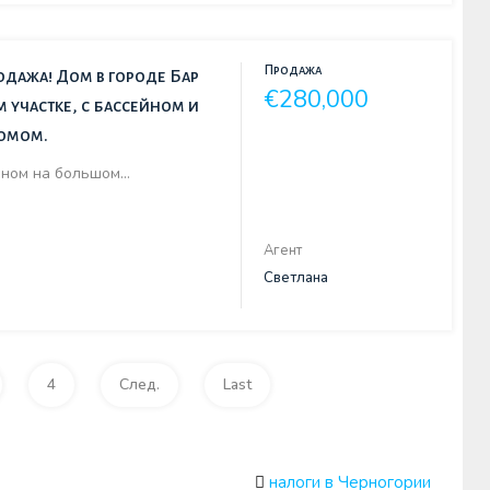
Продажа
одажа! Дом в городе Бар
€280,000
 участке, с бассейном и
домом.
йном на большом…
Агент
Светлана
4
След.
Last
налоги в Черногории