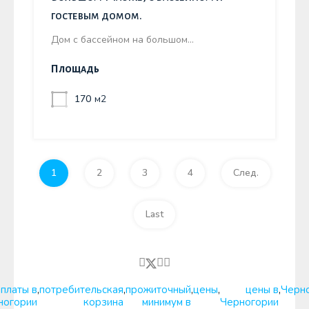
гостевым домом.
Дом с бассейном на большом…
Площадь
170
м2
1
2
3
4
След.
Last
платы в
,
потребительская
,
прожиточный
,
цены
,
цены в
,
Черн
ногории
корзина
минимум в
Черногории