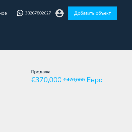
ное
38267802627
Добавить объект
збранное
38267802627
Добавить объект
Продажа
€370,000
Евро
€470,000