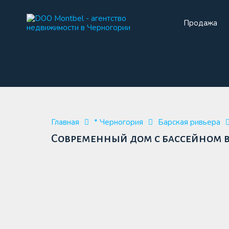
Продажа
Прода
Главная
* Черногория
Барская ривьера
Современный дом с бассейном 