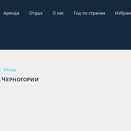
Аренда
Отдых
О нас
Гид по странам
Избран
жа
Аренда
Отдых
О нас
Гид по странам
И
Утеха
в Черногории