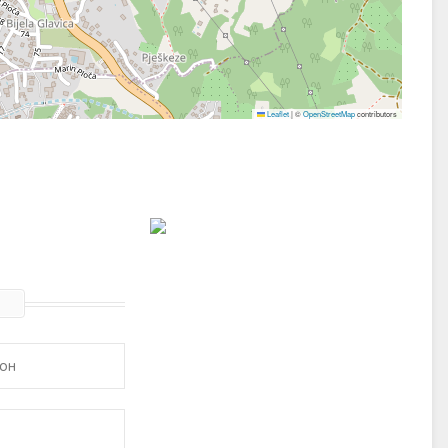
Leaflet
|
©
OpenStreetMap
contributors