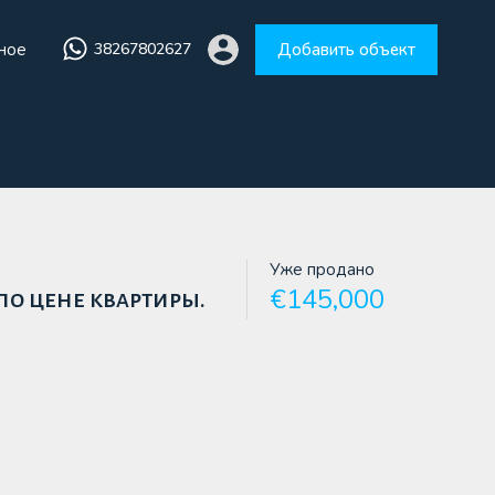
ное
38267802627
Добавить объект
збранное
38267802627
Добавить объект
Уже продано
€145,000
по цене квартиры.