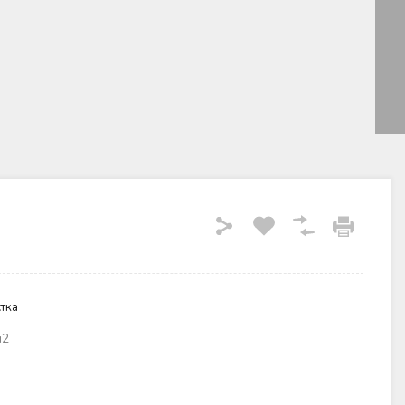
тка
м2