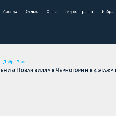
Аренда
Отдых
О нас
Гид по странам
Избран
жа
Аренда
Отдых
О нас
Гид по странам
И
Добра Вода
ние! Новая вилла в Черногории в 4 этажа 