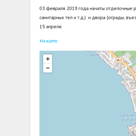
03 февраля 2019 года начаты отделочные ра
санитарных тел и т.д.) и двора (ограды, въе
15 апреля.
На карте
+
−