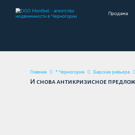
Продажа
Прода
Главная
* Черногория
Барская ривьера
И снова антикризисное предложе