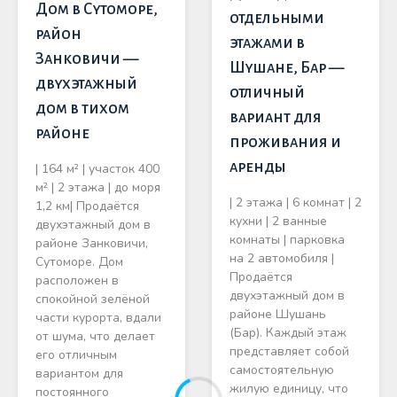
Дом в Сутоморе,
отдельными
район
этажами в
Занковичи —
Шушане, Бар —
двухэтажный
отличный
дом в тихом
вариант для
районе
проживания и
аренды
| 164 м² | участок 400
м² | 2 этажа | до моря
| 2 этажа | 6 комнат | 2
1,2 км| Продаётся
кухни | 2 ванные
двухэтажный дом в
комнаты | парковка
районе Занковичи,
на 2 автомобиля |
Сутоморе. Дом
Продаётся
расположен в
двухэтажный дом в
спокойной зелёной
районе Шушань
части курорта, вдали
(Бар). Каждый этаж
от шума, что делает
представляет собой
его отличным
самостоятельную
вариантом для
жилую единицу, что
постоянного