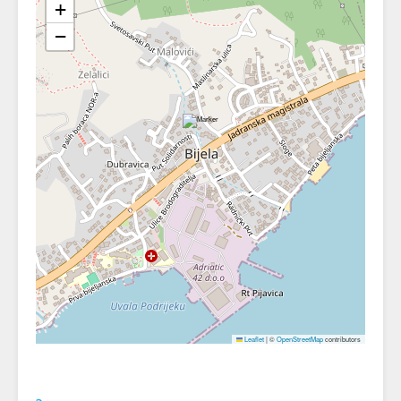
+
−
Leaflet
|
©
OpenStreetMap
contributors