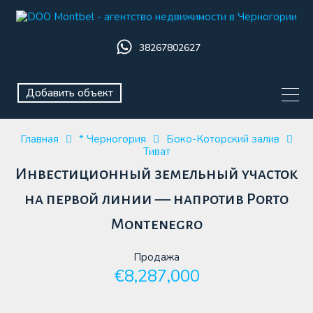
38267802627
Добавить объект
Главная
* Черногория
Боко-Которский залив
Тиват
Инвестиционный земельный участок
на первой линии — напротив Porto
Montenegro
Продажа
€8,287,000