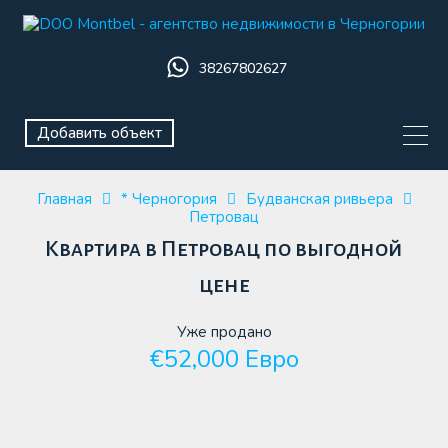
38267802627
Добавить объект
Главная
* Черногория
Будванская ривьера
Петровац
Квартира в Петровац по выгодной
цене
Уже продано
€52,000 Евро