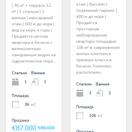
этаж | бассейн |
| 36 м² + терраса 12
подземный паркинг |
м² | 1 спальня | 1
400 м до моря |
ванная | мансардный
Продаётся
этаж | 500 м до моря |
просторная
вид на море и горы |
меблированная
Продаётся уютная
квартира площадью
квартира в Бечичи с
106 м² в современном
великолепным
жилом комплексе
панорамным видом на
премиум-класса в
Адриатическое море…
Бечичи. Комплекс
расположен…
Спальни
Ванные
1
1
Спальни
Ванные
3
2
Площадь
36
м2
Площадь
106
м2
Продажа
€87,000
€90,000
Продажа