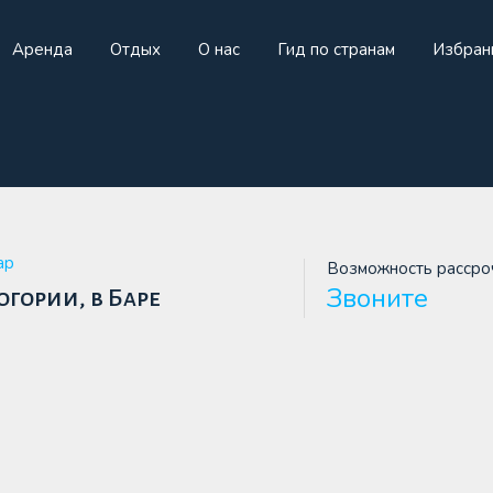
Аренда
Отдых
О нас
Гид по странам
Избран
жа
Аренда
Отдых
О нас
Гид по странам
И
ар
Возможность рассро
Звоните
огории, в Баре