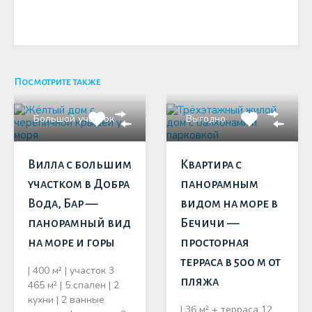
Посмотрите также
Большой участок
Выгодно
Вилла с большим
Квартира с
участком в Добра
панорамным
Вода, Бар —
видом на море в
панорамный вид
Бечичи —
на море и горы
просторная
терраса в 500 м от
| 400 м² | участок 3
пляжа
465 м² | 5 спален | 2
кухни | 2 ванные
| 36 м² + терраса 12