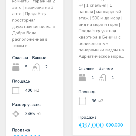
комнаты | гараж на 2
м² | 1 спальня | 1
авто | парковка на 3
ванная | мансардный
авто | Продаётся
этаж | 500 м до моря |
просторная
вид на море и горы |
двухэтажная вилла в
Продаётся уютная
Добра Вода,
квартира в Бечичи с
расположенная в
великолепным
тихом и…
панорамным видом на
Адриатическое море…
Спальни
Ванные
5
2
Спальни
Ванные
1
1
Площадь
400
м2
Площадь
36
м2
Размер участка
3465
м2
Продажа
€87,000
€90,000
Продажа