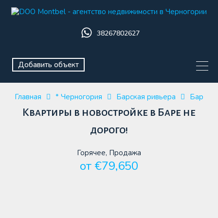
38267802627
Добавить объект
Главная
* Черногория
Барская ривьера
Бар
Квартиры в новостройке в Баре не
дорого!
Горячее, Продажа
от €79,650