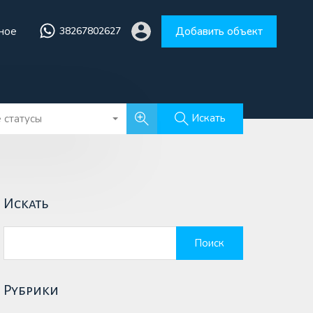
ное
38267802627
Добавить объект
збранное
38267802627
Добавить объект
Искать
 статусы
Искать
Найти:
Рубрики