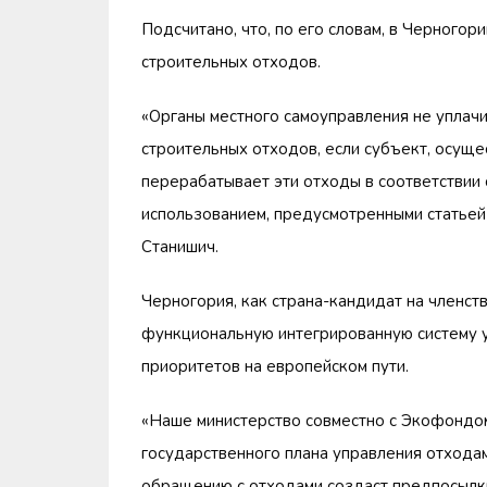
Подсчитано, что, по его словам, в Черного
строительных отходов.
«Органы местного самоуправления не уплач
строительных отходов, если субъект, осущ
перерабатывает эти отходы в соответствии 
использованием, предусмотренными статьей
Станишич.
Черногория, как страна-кандидат на членств
функциональную интегрированную систему у
приоритетов на европейском пути.
«Наше министерство совместно с Экофондом
государственного плана управления отходам
обращению с отходами создаст предпосылк