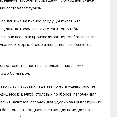
, нерешение проблемы обращения с отходами окажет
нно пострадает туризм.
е влияние на бизнес-среду, учитывая, что
цикла, которая заключается в том, чтобы
сли они все-таки производятся, перерабатывать как
мпании, которые более инновационны в бизнесе», —
 определяет запрет на использование легких
15 до 50 микрон.
ых пластмассовых изделий, то есть ушных палочек
едицинских целях), столовых приборов, палочек для
ивания напитков, палочек для удерживания воздушных
ли без крышка, предназначенная для немедленного