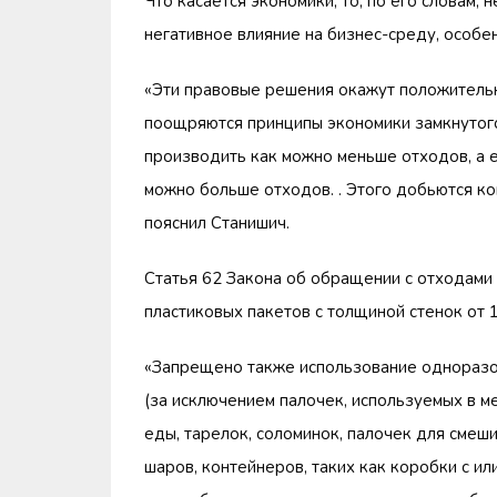
Что касается экономики, то, по его словам
негативное влияние на бизнес-среду, особе
«Эти правовые решения окажут положительно
поощряются принципы экономики замкнутого 
производить как можно меньше отходов, а е
можно больше отходов. . Этого добьются ко
пояснил Станишич.
Статья 62 Закона об обращении с отходами
пластиковых пакетов с толщиной стенок от 
«Запрещено также использование одноразов
(за исключением палочек, используемых в м
еды, тарелок, соломинок, палочек для смеш
шаров, контейнеров, таких как коробки с и