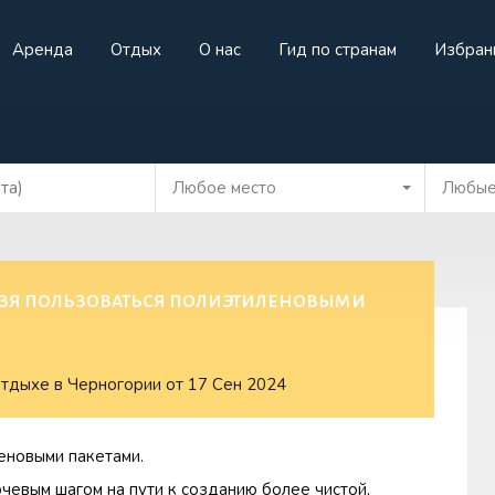
Аренда
Отдых
О нас
Гид по странам
Избран
жа
Аренда
Отдых
О нас
Гид по странам
И
Любое место
Любые
льзя пользоваться полиэтиленовыми
отдыхе в Черногории
от
17 Сен 2024
еновыми пакетами.
чевым шагом на пути к созданию более чистой,