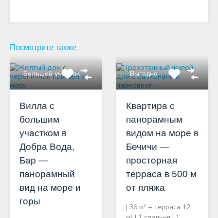
Посмотрите также
Большой участок
Выгодно
Вилла с
Квартира с
большим
панорамным
участком в
видом на море в
Добра Вода,
Бечичи —
Бар —
просторная
панорамный
терраса в 500 м
вид на море и
от пляжа
горы
| 36 м² + терраса 12
м² | 1 спальня | 1