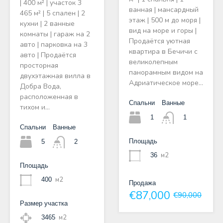
| 400 м² | участок 3
ванная | мансардный
465 м² | 5 спален | 2
этаж | 500 м до моря |
кухни | 2 ванные
вид на море и горы |
комнаты | гараж на 2
Продаётся уютная
авто | парковка на 3
квартира в Бечичи с
авто | Продаётся
великолепным
просторная
панорамным видом на
двухэтажная вилла в
Адриатическое море…
Добра Вода,
расположенная в
Спальни
Ванные
тихом и…
1
1
Спальни
Ванные
Площадь
5
2
м2
36
Площадь
м2
400
Продажа
€87,000
€90,000
Размер участка
м2
3465