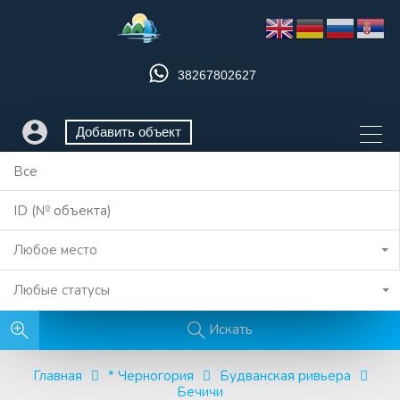
38267802627
Добавить объект
Любое место
Любые статусы
Искать
Главная
* Черногория
Будванская ривьера
Бечичи