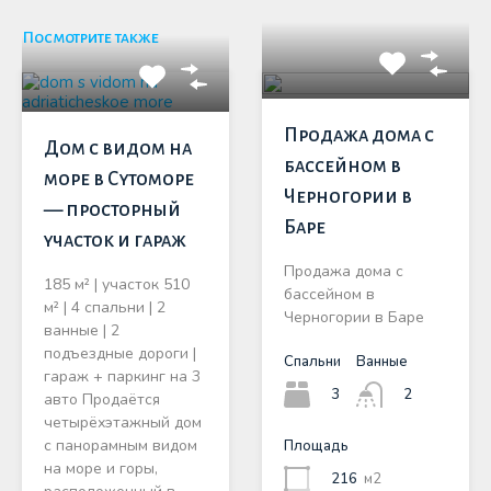
Посмотрите также
Продажа дома с
Дом с видом на
бассейном в
море в Сутоморе
Черногории в
— просторный
Баре
участок и гараж
Продажа дома с
185 м² | участок 510
бассейном в
м² | 4 спальни | 2
Черногории в Баре
ванные | 2
подъездные дороги |
Спальни
Ванные
гараж + паркинг на 3
3
2
авто Продаётся
четырёхэтажный дом
с панорамным видом
Площадь
на море и горы,
216
м2