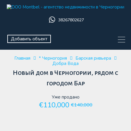
38267802627
Добавить объект
Главная
* Черногория
Барская ривьера
Добра Вода
Новый дом в Черногории, рядом с
городом Бар
Уже продано
€110,000
€140,000