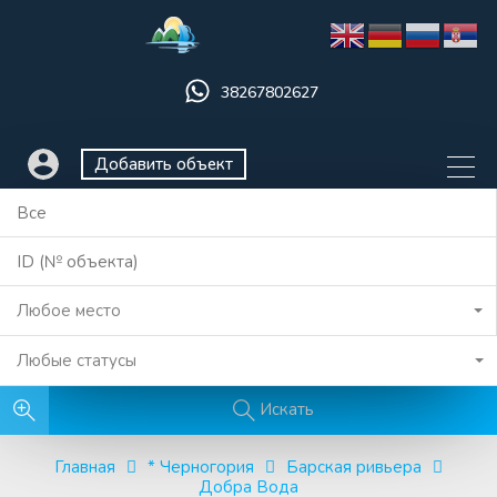
38267802627
Добавить объект
Любое место
Любые статусы
Искать
Главная
* Черногория
Барская ривьера
Добра Вода