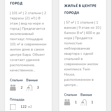
город
жильё в центре
города
| 101 м² | 2 спальни | 2
террасы (21 м²) | 8
| 57 м² | 1 спальня | 1
этаж | вид на море и
ванная | 9 этаж из 10 |
город | Предлагается
балкон 8 м² | 600 м до
эксклюзивный
моря | Продаётся
пентхаус площадью
полностью
101 м² в современном
меблированная
жилом доме в самом
квартира с одной
центре Бара. Объект
спальней в
сочетает удачное
современном жилом
расположение,
комплексе Twin
качественное…
House,
расположенном в
Спальни
Ванные
центре…
2
3
Спальни
Ванные
Площадь
1
1
122
м2