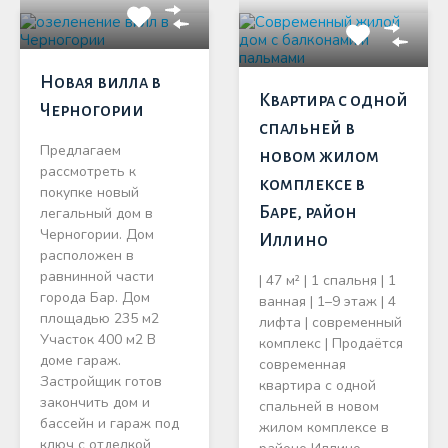
Новая вилла в
Квартира с одной
Черногории
спальней в
Предлагаем
новом жилом
рассмотреть к
комплексе в
покупке новый
Баре, район
легальный дом в
Черногории. Дом
Иллино
расположен в
равнинной части
| 47 м² | 1 спальня | 1
города Бар. Дом
ванная | 1–9 этаж | 4
площадью 235 м2
лифта | современный
Участок 400 м2 В
комплекс | Продаётся
доме гараж.
современная
Застройщик готов
квартира с одной
закончить дом и
спальней в новом
бассейн и гараж под
жилом комплексе в
ключ с отделкой