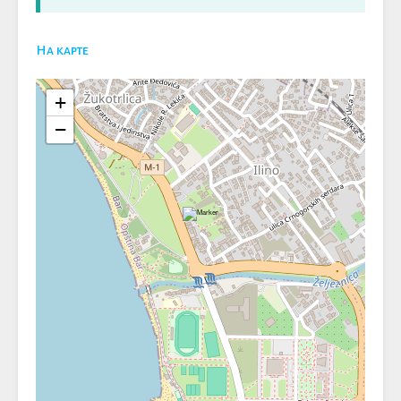
На карте
+
−