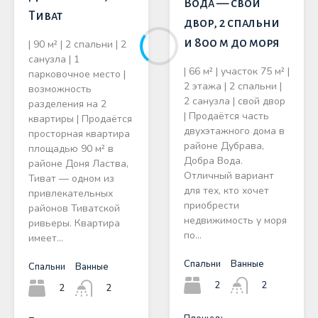
Вода — свой
Тиват
двор, 2 спальни
и 800 м до моря
| 90 м² | 2 спальни | 2
санузла | 1
| 66 м² | участок 75 м² |
парковочное место |
2 этажа | 2 спальни |
возможность
2 санузла | свой двор
разделения на 2
| Продаётся часть
квартиры | Продаётся
двухэтажного дома в
просторная квартира
районе Дубрава,
площадью 90 м² в
Добра Вода.
районе Доня Ластва,
Отличный вариант
Тиват — одном из
для тех, кто хочет
привлекательных
приобрести
районов Тиватской
недвижимость у моря
ривьеры. Квартира
по…
имеет…
Спальни
Ванные
Спальни
Ванные
2
2
2
2