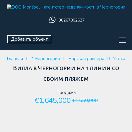
38267802627
Добавить объект
Главная
* Черногория
Барская ривьера
Утеха
Вилла в Черногории на 1 линии со
своим пляжем
Продажа
€1,645,000
€1,650,000