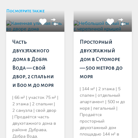
Посмотрите также
Часть
Просторный
двухэтажного
двухэтажный
дома в Добра
дом в Сутоморе
Вода — свой
— 500 метров до
двор, 2 спальни
моря
и 800 м до моря
| 144 м² | 2 этажа | 5
спален | отдельный
| 66 м² | участок 75 м² |
апартамент | 500 м до
2 этажа | 2 спальни |
моря | легальный |
2 санузла | свой двор
Продаётся
| Продаётся часть
просторный
двухэтажного дома в
двухэтажный дом
районе Дубрава,
площадью 144 м² в
Добра Вода.