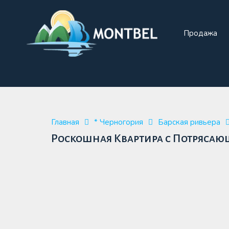
Прода
Продажа
Главная
* Черногория
Барская ривьера
Роскошная Квартира с Потрясающ