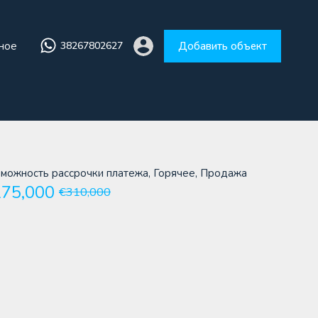
збранное
38267802627
Добавить объект
ное
38267802627
Добавить объект
можность рассрочки платежа, Горячее, Продажа
75,000
€310,000