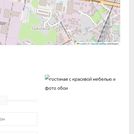
Leaflet
|
©
OpenStreetMap
contributors