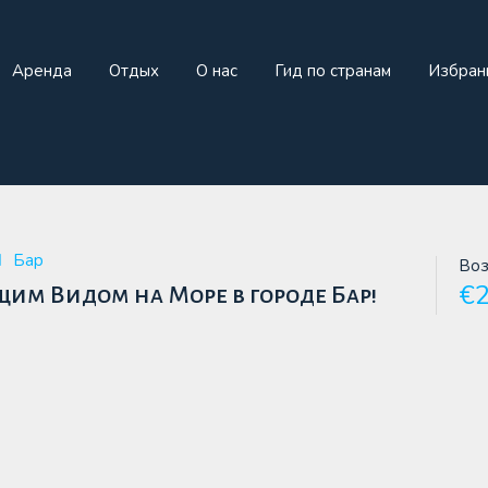
жа
Аренда
Отдых
О нас
Гид по странам
И
Аренда
Отдых
О нас
Гид по странам
Избран
Бар
Воз
€2
им Видом на Море в городе Бар!