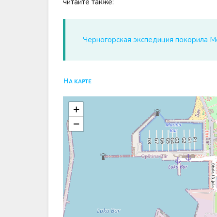
читайте также:
Черногорская экспедиция покорила М
На карте
+
−