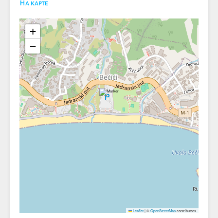
На карте
+
−
Leaflet
|
©
OpenStreetMap
contributors