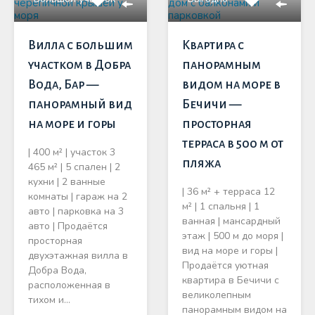
Вилла с большим
Квартира с
участком в Добра
панорамным
Вода, Бар —
видом на море в
панорамный вид
Бечичи —
на море и горы
просторная
терраса в 500 м от
| 400 м² | участок 3
пляжа
465 м² | 5 спален | 2
кухни | 2 ванные
| 36 м² + терраса 12
комнаты | гараж на 2
м² | 1 спальня | 1
авто | парковка на 3
ванная | мансардный
авто | Продаётся
этаж | 500 м до моря |
просторная
вид на море и горы |
двухэтажная вилла в
Продаётся уютная
Добра Вода,
квартира в Бечичи с
расположенная в
великолепным
тихом и…
панорамным видом на