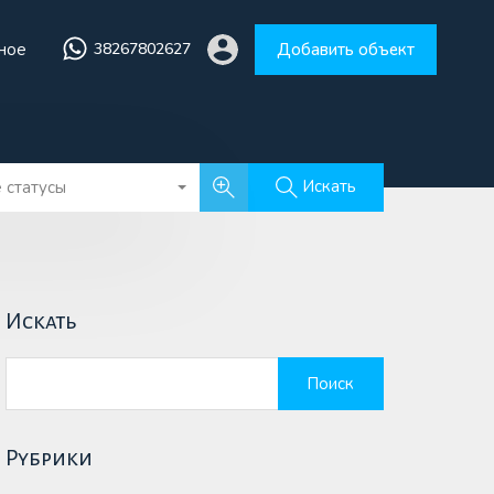
ное
38267802627
Добавить объект
збранное
38267802627
Добавить объект
Искать
 статусы
Искать
Найти:
Рубрики