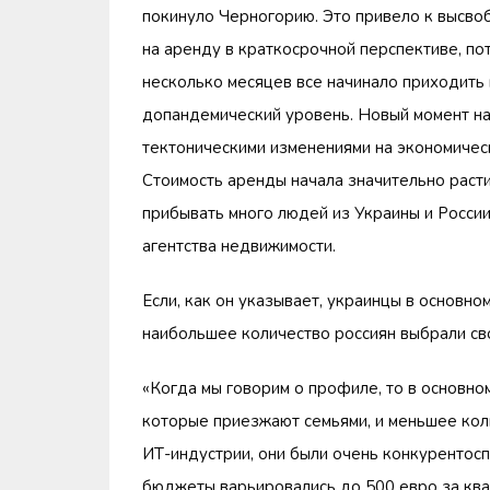
покинуло Черногорию. Это привело к высво
на аренду в краткосрочной перспективе, пот
несколько месяцев все начинало приходить 
допандемический уровень. Новый момент нас
тектоническими изменениями на экономическ
Стоимость аренды начала значительно расти
прибывать много людей из Украины и Росси
агентства недвижимости.
Если, как он указывает, украинцы в основн
наибольшее количество россиян выбрали св
«Когда мы говорим о профиле, то в основно
которые приезжают семьями, и меньшее коли
ИТ-индустрии, они были очень конкурентосп
бюджеты варьировались до 500 евро за квар