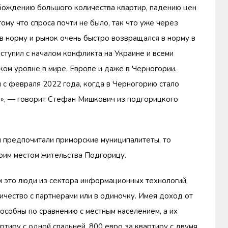
бождению большого количества квартир, падению цен
ому что спроса почти не было, так что уже через
в норму и рынок очень быстро возвращался в норму в
тупил с началом конфликта на Украине и всеми
ом уровне в мире, Европе и даже в Черногории.
 с февраля 2022 года, когда в Черногорию стало
и», — говорит Стефан Мишкович из подгорицкого
ом предпочитали приморские муниципалитеты, то
оим местом жительства Подгорицу.
м это люди из сектора информационных технологий,
чество с партнерами или в одиночку. Имея доход от
особны по сравнению с местным населением, а их
тиру с одной спальней, 800 евро за квартиру с двумя