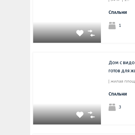
Спальни
1
Дом с видо
готов для 
| жилая площ
Спальни
3