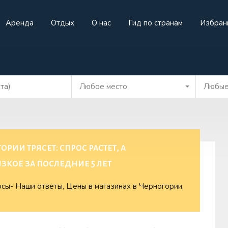
Аренда
Отдых
О нас
Гид по странам
Избран
жа
Аренда
Отдых
О нас
Гид по странам
И
Любое место
Любые
ии трясет: спрос растет, а
кое за последние 5 лет
сы- Наши ответы
,
Цены в магазинах в Черногории
,